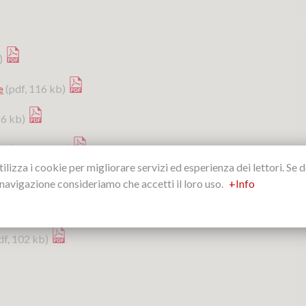
b)
e
(pdf, 116 kb)
16 kb)
io
(pdf, 116 kb)
ilizza i cookie per migliorare servizi ed esperienza dei lettori. Se d
 navigazione consideriamo che accetti il loro uso.
+Info
df, 102 kb)