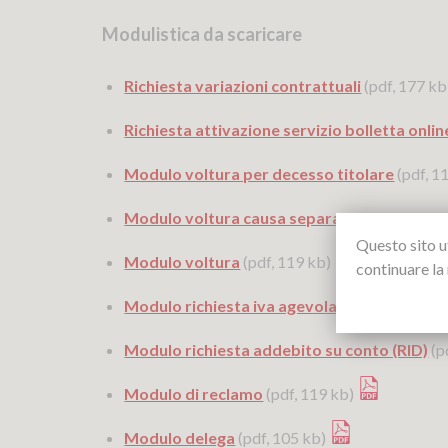
Modulistica da scaricare
Richiesta variazioni contrattuali
(pdf, 177 k
Richiesta attivazione servizio bolletta onlin
Modulo voltura per decesso titolare
(pdf, 1
Modulo voltura causa separazione o divorz
Questo sito ut
Modulo voltura
(pdf, 119 kb)
continuare la
Modulo richiesta iva agevolata
(pdf, 116 kb)
Modulo richiesta addebito su conto (RID)
(p
Modulo di reclamo
(pdf, 119 kb)
Modulo delega
(pdf, 105 kb)